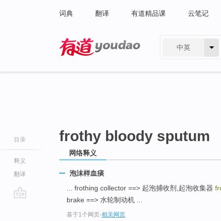
词典
翻译
有道精品课
云笔记
中英
有道 - 网易旗下搜索
frothy bloody sputum
目录
网络释义
释义
泡沫样血痰
翻译
... frothing collector ==> 起泡捕收剂,起泡收集器
f
brake ==> 水轮制动机 ...
go
基于1个网页
-
相关网页
top