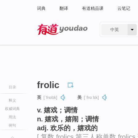
词典
翻译
有道精品课
云笔记
中英
有道 - 网易旗下搜索
frolic
目录
英
[ˈfrɒlɪk]
美
[ˈfrɑːlɪk]
释义
v. 嬉戏；调情
权威词典
用法
n. 嬉戏，嬉闹；调情
例句
adj. 欢乐的，嬉戏的
[ 复数 frolics 第三人称单数 frolic