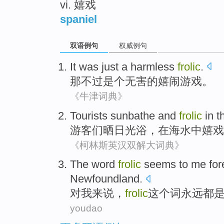
vi. 嬉戏
spaniel
双语例句
权威例句
It
was
just
a
harmless
frolic
.
那
不过
是个无害
的
嬉闹游戏
。
《牛津词典》
Tourists
sunbathe
and
frolic
in t
游客们
晒日光浴
，
在
海水中
嬉戏
《柯林斯英汉双解大词典》
The word
frolic
seems to
me
for
Newfoundland
.
对
我
来说，
frolic
这个
词
永远都
youdao