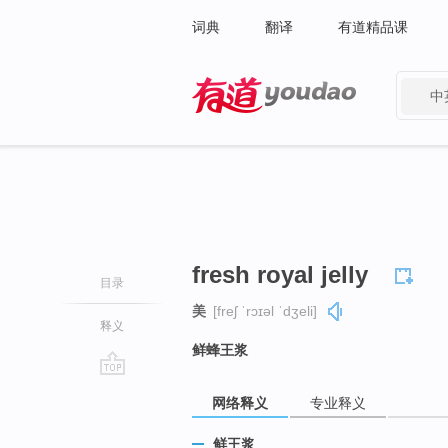
词典
翻译
有道精品课
中
有道 - 网易旗下搜索
fresh royal jelly
目录
美
[freʃ ˈrɔɪəl ˈdʒeli]
释义
鲜蜂王浆
go
网络释义
专业释义
top
鲜王浆