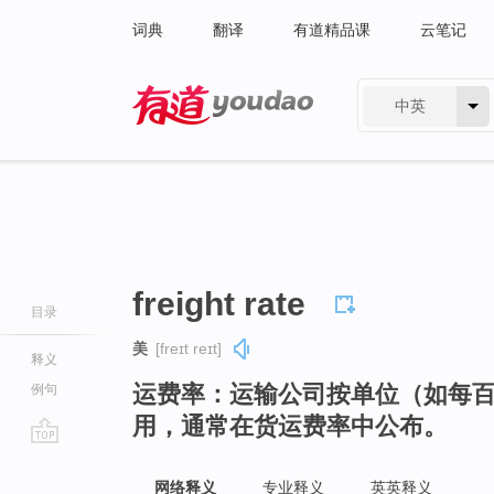
词典
翻译
有道精品课
云笔记
中英
有道 - 网易旗下搜索
freight rate
目录
美
[freɪt reɪt]
释义
运费率：运输公司按单位（如每
例句
用，通常在货运费率中公布。
go
top
网络释义
专业释义
英英释义