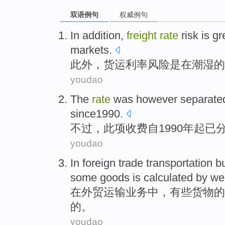
双语例句
权威例句
In addition
,
freight
rate
risk
is
gr
markets
.
此外
，
货运
利率
风险
是
在
潮湿
的
youdao
The
rate
was
however
separate
since1990
.
不过
，此项
收费
自1990年起
已
youdao
In
foreign trade
transportation
b
some
goods
is
calculated
by
we
在
外贸
运输
业务
中，
有些
货物
的
的。
youdao