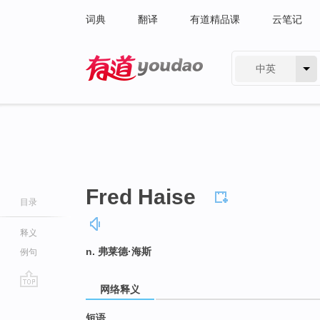
词典
翻译
有道精品课
云笔记
中英
有道 - 网易旗下搜索
Fred Haise
目录
释义
n. 弗莱德·海斯
例句
网络释义
go
top
短语