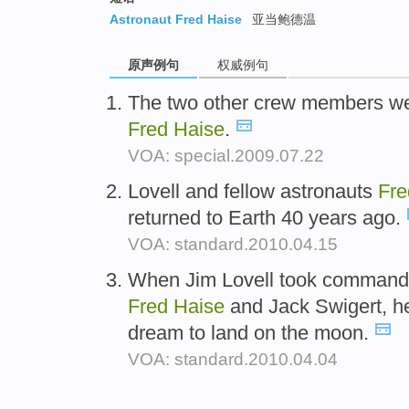
Astronaut Fred Haise
亚当鲍德温
原声例句
权威例句
The two other crew members wer
Fred
Haise
.
VOA: special.2009.07.22
Lovell and fellow astronauts
Fr
returned to Earth 40 years ago.
VOA: standard.2010.04.15
When Jim Lovell took command o
Fred
Haise
and Jack Swigert, he
dream to land on the moon.
VOA: standard.2010.04.04