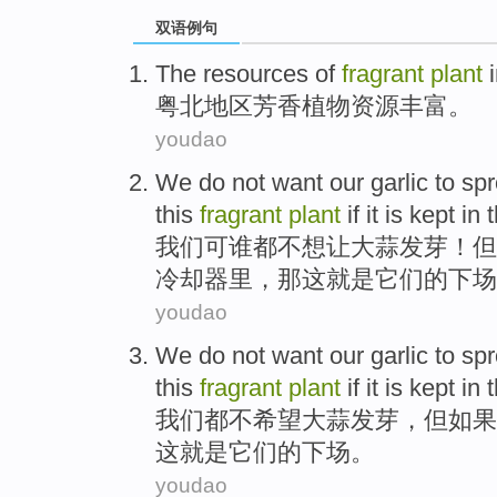
双语例句
The
resources
of
fragrant
plant
粤北地区
芳香
植物
资源
丰富
。
youdao
We
do
not want
our garlic
to
spr
this
fragrant
plant
if
it
is
kept in
t
我们
可谁都不想
让
大蒜
发芽
！
但
冷却器
里，
那
这
就是
它们的下场
youdao
We
do not
want
our garlic
to spr
this
fragrant
plant
if
it
is
kept
in 
我们
都
不
希望
大蒜
发芽，
但
如果
这
就是
它们的下场。
youdao