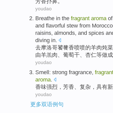
芳香
扑鼻。
youdao
Breathe in
the
fragrant
aroma
of
and
flavorful
stew
from
Morocco
raisins
,
almonds
, and
spices
an
diving in.
去
摩洛哥
饕餮
香喷喷
的
羊肉
炖
由
羊羔肉
、
葡萄干
、
杏仁
等做成
youdao
Smell:
strong
fragrance,
fragran
aroma
.
香味
强烈
，
芳香
、
复杂
，
具有
新
youdao
更多双语例句