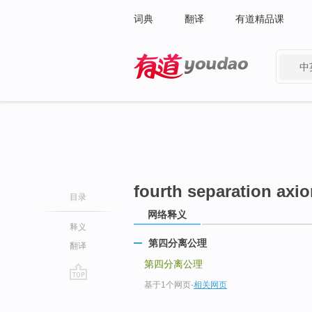
词典
翻译
有道精品课
中
有道 - 网易旗下搜索
fourth separation axi
目录
网络释义
释义
第四分离公理
翻译
第四分离公理
基于1个网页
-
相关网页
go
top