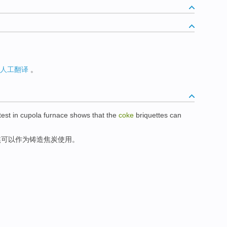
人工翻译
。
test
in cupola furnace
shows that
the
coke
briquettes
can
焦
可以
作为
铸造
焦炭
使用。