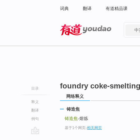
词典
翻译
有道精品课
中
有道 - 网易旗下搜索
foundry coke-smeltin
目录
网络释义
释义
铸造焦
翻译
铸造焦
-熔炼
例句
基于1个网页
-
相关网页
go