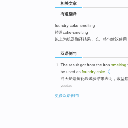
相关文章
top
有道翻译
foundry coke-smelting
铸造coke-smelting
以上为机器翻译结果，长、整句建议使用
双语例句
The result
got from the
iron
smelting
be
used as
foundry
coke
.
冲天炉
熔炼
化
铁
试验
结果
表明
，
该
型
youdao
更多双语例句