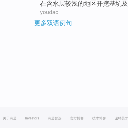
在
含水层
较
浅
的
地区
开挖
基坑
及
youdao
更多双语例句
关于有道
Investors
有道智选
官方博客
技术博客
诚聘英