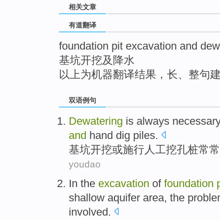
相关文章
top
有道翻译
foundation pit excavation and dew
基坑开挖及降水
以上为机器翻译结果，长、整句
双语例句
Dewatering
is
always
necessar
and
hand
dig
piles
.
基坑
开挖
或
施行人工
挖
孔桩
常常
youdao
In
the
excavation
of
foundation
shallow
aquifer
area
,
the
probl
involved
.