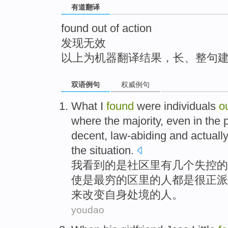
有道翻译
top
found out of action
发现无效
以上为机器翻译结果，长、整句
双语例句
权威例句
What I
found
were
individuals
o
where
the
majority
,
even
in
the 
decent
,
law-abiding
and
actuall
the
situation
.
我
看到
的
是
社区
里有几个
失控
的
使
是
最
穷的区里的人都是
很正派
来
改变
自身处境的人。
youdao