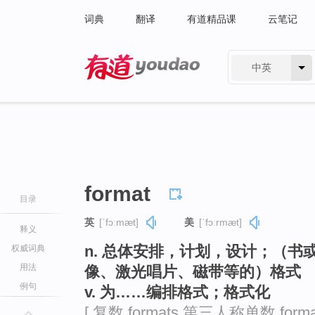
词典
翻译
有道精品课
云笔记
中英
有道 - 网易旗下搜索
format
目录
英
[ˈfɔːmæt]
美
[ˈfɔːrmæt]
释义
n. 总体安排，计划，设计；（
权威词典
用法
像、激光唱片、磁带等的）格式
例句
v. 为……编排格式；格式化
[ 复数 formats 第三人称单数 form