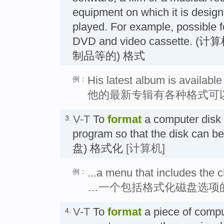
equipment on which it is design
played. For example, possible fo
DVD and video cassett
制品等的) 格式
His latest album is available
例：
他的最新专辑有各种格式可
V-T
To
format
a computer disk 
3.
program so that the disk can 
盘) 格式化
[计算机]
...a menu that includes the c
例：
…一个包括格式化磁盘选项
V-T
To
format
a piece of compu
4.