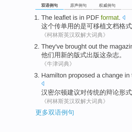
双语例句
原声例句
权威例句
The
leaflet
is
in PDF
format
.
这个
传单用
的
是
可
移植
文档格式
《柯林斯英汉双解大词典》
They
've
brought out
the
magazi
他们
用
新的
版式
出版
这
杂志
。
《牛津词典》
Hamilton
proposed
a
change
in
汉密尔顿
建议
对
传统
的
辩论
形式
《柯林斯英汉双解大词典》
更多双语例句