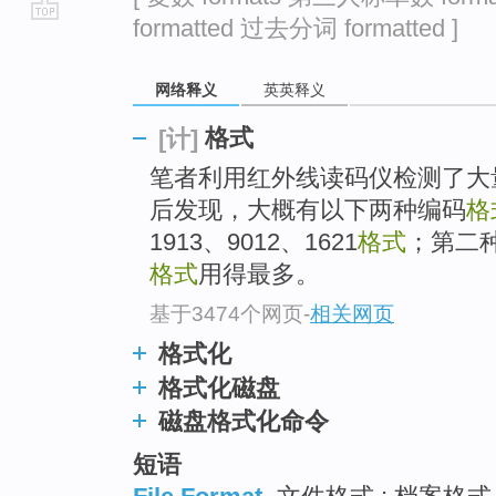
formatted 过去分词 formatted ]
go
top
网络释义
英英释义
格式
[计]
笔者利用红外线读码仪检测了大
后发现，大概有以下两种编码
格
1913、9012、1621
格式
；第二种
格式
用得最多。
基于3474个网页
-
相关网页
格式化
格式化磁盘
磁盘格式化命令
短语