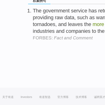
权威例句
The government service has retu
providing raw data, such as war
tornadoes, and leaves the
more
industries and companies to the
FORBES:
Fact and Comment
关于有道
Investors
有道智选
官方博客
技术博客
诚聘英