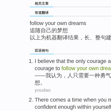
相关文章
top
有道翻译
follow your own dreams
追随自己的梦想
以上为机器翻译结果，长、整句
双语例句
I
believe
that
the
only
courage
a
courage to
follow
your
own
dre
——
我
认为
，
人
只
需要
一种
勇气
想
。
youdao
There
comes a
time when
you
m
confident enough within
yoursel