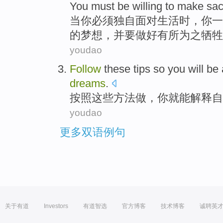
You
must
be
willing to make sac
当
你
必须
独自
面对生活
时
，你
一
的
梦想
，并要做好有所为之牺牲
youdao
Follow
these
tips
so
you
will be
dreams
.
按照
这些
方法
做，
你
就
能
解释
自
youdao
更多双语例句
关于有道
Investors
有道智选
官方博客
技术博客
诚聘英