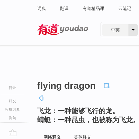
词典
翻译
有道精品课
云笔记
中英
有道 - 网易旗下搜索
flying dragon
目录
释义
飞龙：一种能够飞行的龙。
权威词典
例句
蜻蜓：一种昆虫，也被称为飞龙
网络释义
英英释义