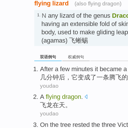
flying lizard
(also flying dragon)
N
any lizard of the genus
Drac
1.
having an extensible fold of ski
body, used to make gliding leap
(agamas) 飞蜥蜴
双语例句
权威例句
A
fter a few minutes it became 
几
分钟后，它变成了一条腾飞的
youdao
A
flying
dragon
.
飞龙
在天。
youdao
On
the tree rested the
three
Vic