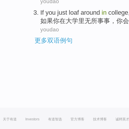
youdao
If
you
just loaf around
in
college
如果
你
在
大学里
无所事事
，你
会
youdao
更多双语例句
关于有道
Investors
有道智选
官方博客
技术博客
诚聘英