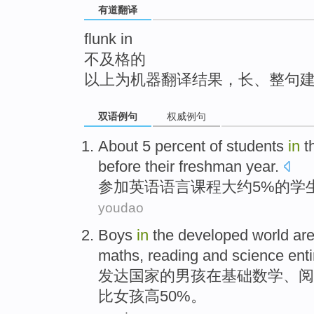
有道翻译
top
flunk in
不及格的
以上为机器翻译结果，长、整句
双语例句
权威例句
About
5 percent
of
students
in
t
before
their freshman year
.
参加英语
语言
课程
大约
5%
的
学
youdao
Boys
in
the
developed
world are
maths
,
reading
and
science
enti
发达
国家
的
男孩
在
基础
数学
、
阅
比
女孩高50%。