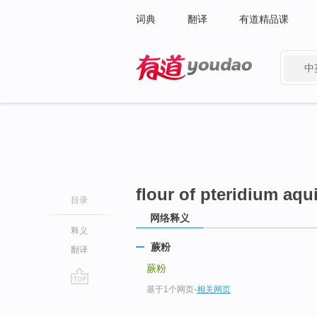
词典
翻译
有道精品课
中
有道 - 网易旗下搜索
flour of pteridium aqu
目录
网络释义
释义
蕨粉
翻译
蕨粉
基于1个网页
-
相关网页
go
top