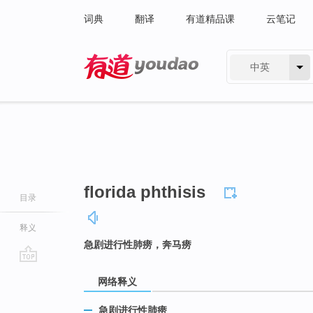
词典
翻译
有道精品课
云笔记
中英
有道 - 网易旗下搜索
florida phthisis
目录
释义
急剧进行性肺痨，奔马痨
go
网络释义
top
急剧进行性肺痨