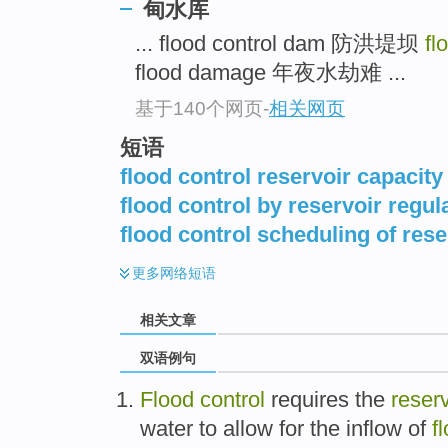
甸水库
... flood control dam 防洪堤坝
fl
flood damage 年夜水劫难 ...
基于140个网页
-
相关网页
短语
flood control reservoir capacity
flood control by reservoir regul
flood control scheduling of rese
更多
网络短语
相关文章
双语例句
Flood
control
requires
the
reserv
water
to allow
for the
inflow
of
f