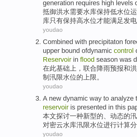
generation
requires
high
levels
o
抵御
洪水
需要
水库
保持
低
水位
运
库只有保持
高
水位
才能
满足发电
youdao
Combined with precipitaton
fore
upper bound ofdynamic
control
o
Reservoir
in
flood
season
was d
在
此基础上，
联合
降雨
预报
和
洪
制
汛限
水位
的
上限
。
youdao
A
new
dynamic
way
to
analyze
reservoir
is
presented in
this pa
本文
探讨
一种
新型
的
、
动态
的汛
对
密云
水库
汛限水位
进行
计算分
youdao