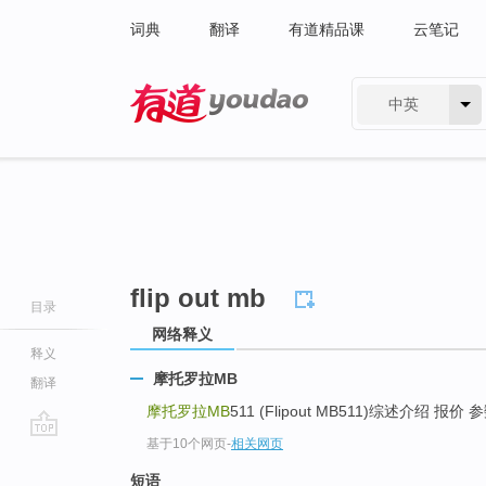
词典
翻译
有道精品课
云笔记
中英
有道 - 网易旗下搜索
flip out mb
目录
网络释义
释义
摩托罗拉MB
翻译
摩托罗拉MB
511 (Flipout MB511)综述介绍 报价 
基于10个网页
-
相关网页
go
top
短语