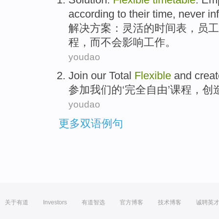
according to
their
time
,
never
in
解决方案
：
灵活
的
时间表
，
员工
程
，
而不会
影响
工作
。
youdao
Join
our
Total
Flexible
and
creat
参加
我们
的‘
完全
自由’课程，
创
youdao
更多双语例句
关于有道
Investors
有道智选
官方博客
技术博客
诚聘英