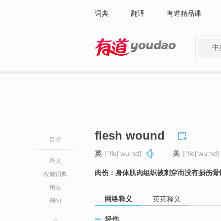
词典
翻译
有道精品课
中
有道 - 网易旗下搜索
flesh wound
目录
英
[ˈfleʃ wuːnd]
美
[ˈfleʃ wuːnd]
释义
肉伤：身体肌肉组织被刺穿而没有损伤骨
权威词典
用法
网络释义
英英释义
例句
轻伤