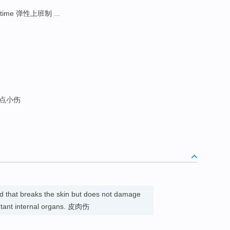
xitime 弹性上班制 ...
一点小伤
d that breaks the skin but does not damage
ortant internal organs. 皮肉伤