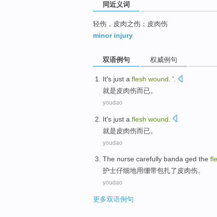
同近义词
轻伤，皮肉之伤；皮肉伤
minor injury
双语例句
权威例句
It
's
just a
flesh
wound
. '.
就是
皮肉
伤而已
。
youdao
It
's
just a
flesh
wound
.
就是
皮肉
伤而已
。
youdao
The nurse
carefully
banda
ged
the
fl
护士
仔细地
用绷带包扎
了皮肉
伤
。
youdao
更多双语例句