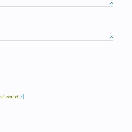
esh
wound
.