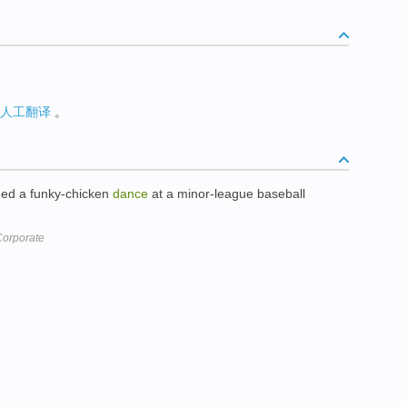
人工翻译
。
ded a funky-chicken
dance
at a minor-league baseball
Corporate