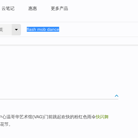
云笔记
惠惠
更多产品
英
中心温哥华艺术馆(VAG)门前跳起欢快的粉红色雨伞
快闪舞
樱花节。