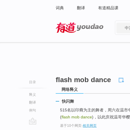
词典
翻译
有道精品课
中
有道 - 网易旗下搜索
flash mob dance
目录
网络释义
释义
快闪舞
翻译
515名以印裔为主的舞者，周六在温市
例句
(
flash mob dance
)，以此庆祝温哥华
基于10个网页
-
相关网页
go