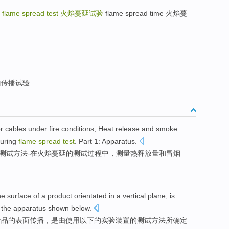
值
flame spread test
火焰蔓延试验
flame spread time 火焰蔓
传播试验
or
cables
under
fire
conditions
,
Heat
release
and
smoke
uring
flame
spread
test
. Part
1
:
Apparatus
.
测试
方法
-
在
火焰
蔓延
的测试
过程
中，
测量
热
释放
量
和
冒烟
he
surface
of a
product
orientated
in
a
vertical
plane
,
is
the apparatus
shown below
.
产品
的
表面
传播
，
是
由
使用
以下的
实验
装置的
测试
方法
所
确定