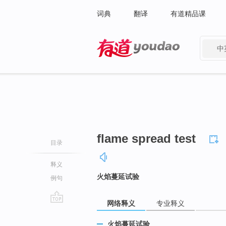
词典
翻译
有道精品课
中
有道 - 网易旗下搜索
flame spread test
目录
释义
火焰蔓延试验
例句
网络释义
专业释义
go
top
火焰蔓延试验