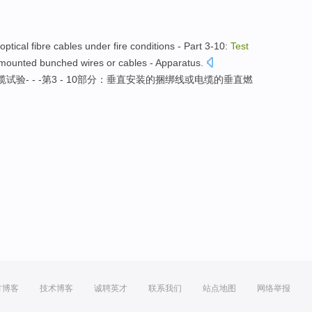
optical fibre
cables
under
fire
conditions
-
Part 3-10
:
Test
y-mounted bunched
wires
or
cables
- Apparatus.
缆
试验
- - -
第3
- 10部分：
垂直
安装的
捆绑
线
或
电缆的垂直
燃
方博客
技术博客
诚聘英才
联系我们
站点地图
网络举报