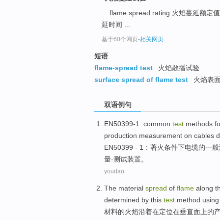
... flame spread rating 火焰蔓延额定
延时间 ...
基于60个网页
-
相关网页
短语
flame-spread test
火焰散播试验
surface spread of flame test
火焰表面
双语例句
EN50399-1
:
common
test
methods
f
production
measurement
on
cables
d
EN50399
-
1
：著
火
条件
下
电缆
的
一般
量-测试
装置
。
youdao
The
material
spread
of
flame
along t
determined
by this
test
method
using
材料
的
火焰
沿着
在
定位
在
垂直
面上
的