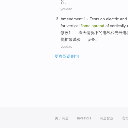
的。
youdao
Amendment
1
-
Tests
on
electric
and
for
vertical
flame
spread
of
verticall
修改
1
- - -
着火
情况
下
的
电气
和
光纤
电
烧
扩散
试验- - -设备。
youdao
更多双语例句
关于有道
Investors
有道智选
官