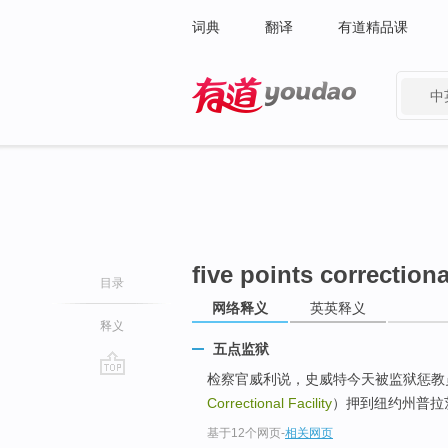
词典
翻译
有道精品课
中
有道 - 网易旗下搜索
five points correctional
目录
网络释义
英英释义
释义
五点监狱
检察官威利说，史威特今天被监狱惩教员
go
Correctional Facility
）押到纽约州普拉
top
基于12个网页
-
相关网页