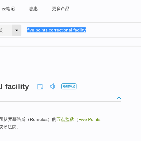
云笔记
惠惠
更多产品
英
 facility
添加释义
从罗慕路斯（Romulus）的
五点监狱
（
Five Points
茨堡法院。