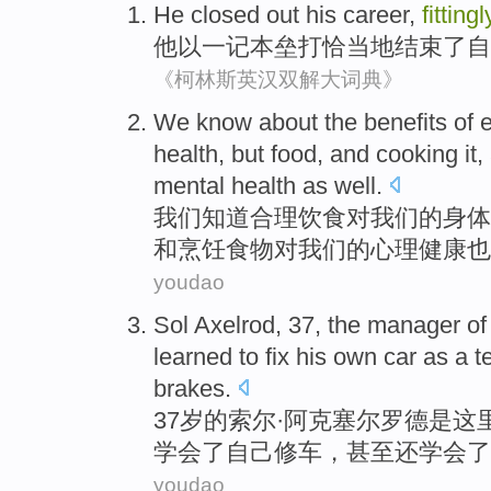
He
closed out
his
career
,
fittingl
他
以
一
记本垒打
恰当
地
结束
了
自
《柯林斯英汉双解大词典》
W
e know about the benefits of 
health, but food, and cooking it,
mental health as well.
我
们知道合理饮食对我们的身体
和烹饪食物对我们的心理健康也
youdao
Sol
Axelrod
,
37
,
the
manager
of
learned to
fix
his
own
car
as a t
brakes
.
37岁
的
索尔
·
阿克塞尔罗德
是这
学会
了
自己
修车，
甚至还
学会了
youdao