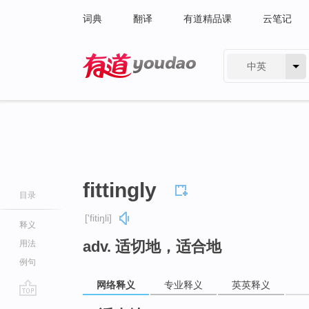
词典
翻译
有道精品课
云笔记
中英
有道 - 网易旗下搜索
fittingly
目录
['fitiŋli]
释义
adv. 适切地，适合地
用法
例句
网络释义
专业释义
英英释义
go