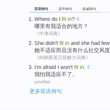
双语例句
原声例句
权威例句
Where do
I
fit
in
?
哪里
有
我
适合
的地方？
《牛津词典》
She
didn't
fit
in
and
she
had few
她
不
适应
而且
没有
什么
社交
风度
《柯林斯英汉双解大词典》
I
'm afraid
I
won't
fit
in
.
我
怕
我
适应
不
了。
youdao
更多双语例句