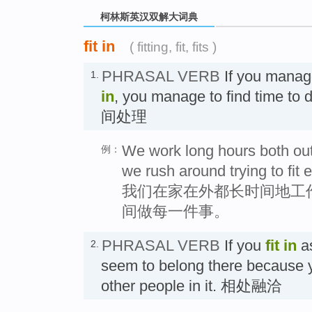
柯林斯英汉双解大词典
fit in
( fitting, fit, fits )
PHRASAL VERB
If you manag
1.
in
, you manage to find time t
间处理
We work long hours both ou
例：
we rush around trying to fit e
我们在家在外都长时间地工
间做每一件事。
PHRASAL VERB
If you
fit in
as
2.
seem to belong there because yo
other people in it. 相处融洽