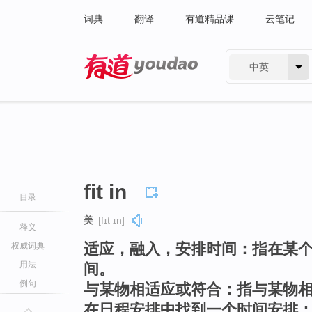
词典
翻译
有道精品课
云笔记
中英
有道 - 网易旗下搜索
fit in
目录
美
[fɪt ɪn]
释义
适应，融入，安排时间：指在某
权威词典
用法
间。
例句
与某物相适应或符合：指与某物
在日程安排中找到一个时间安排