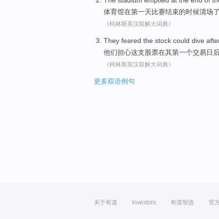
The stadium
emptied
at
the
end
of
t
体育馆
在
第一
天
比赛
结束
的
时候清场
《柯林斯英汉双解大词典》
They
feared
the
stock
could
dive
afte
他们
担心
这
支股票
在
其
第一个
交易日
《柯林斯英汉双解大词典》
更多双语例句
关于有道
Investors
有道智选
官