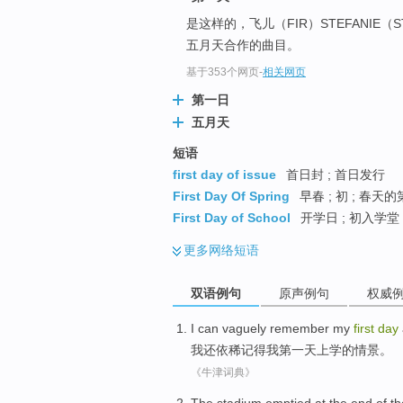
是这样的，飞儿（FIR）STEFANIE（
五月天合作的曲目。
基于353个网页
-
相关网页
第一日
五月天
短语
first day of issue
首日封 ; 首日发行
First Day Of Spring
早春 ; 初 ; 春天
First Day of School
开学日 ; 初入学堂
更多
网络短语
双语例句
原声例句
权威
I
can
vaguely
remember
my
first
day
我
还
依稀
记得
我
第一
天
上学
的情景。
《牛津词典》