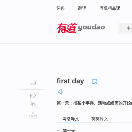
词典
翻译
有道精品课
中
有道 - 网易旗下搜索
first day
目录
释义
第一天：指某个事件、活动或经历的开始
例句
网络释义
英英释义
go
top
第一天