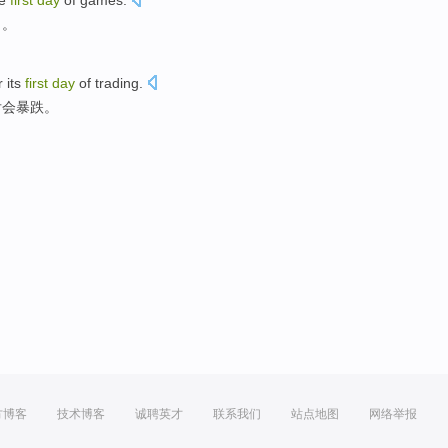
he
first
day
of
games
.
了
。
r
its
first
day
of
trading
.
后
会
暴跌
。
方博客
技术博客
诚聘英才
联系我们
站点地图
网络举报