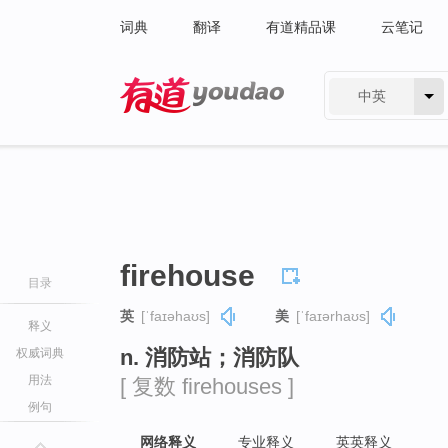
词典
翻译
有道精品课
云笔记
中英
有道 - 网易旗下搜索
firehouse
目录
英
[ˈfaɪəhaʊs]
美
[ˈfaɪərhaʊs]
释义
n. 消防站；消防队
权威词典
用法
[ 复数 firehouses ]
例句
网络释义
专业释义
英英释义