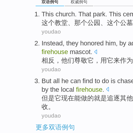
双语例句
权威例句
This
church
.
That
park
. This
cem
这个
教堂
、
那个
公园
、这个
公墓
youdao
Instead
,
they
honored
him
,
by
a
firehouse
mascot
.
相反
，
他们
尊敬
它
，
用
它来
作为
youdao
But
all
he can find to
do
is
chas
by the
local
firehouse
.
但是
它现在
能
做
的
就是
追逐
其他
收。
youdao
更多双语例句