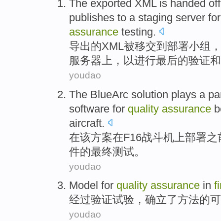
The exported
XML
is
handed off
publishes
to
a
staging
server
for
assurance
testing
.
导出
的
XML
被
移交
到
部署
小组
服务器
上，
以进行
最后
的
验证
和
youdao
The BlueArc
solution
plays a pa
software
for
quality
assurance
b
aircraft.
在
该
方案
在F16战斗机
上
部署
之
件
的
最终
测试
。
youdao
Model for
quality
assurance
in
f
经过验证
试验
，
确立
了方法的可
youdao