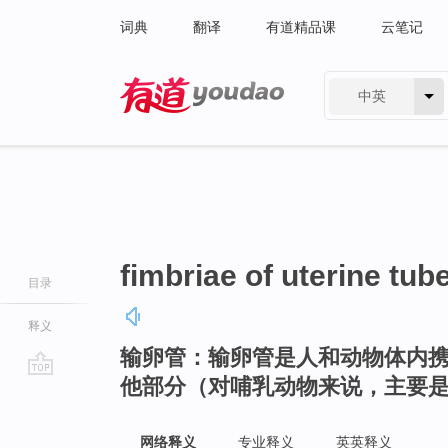
词典
翻译
有道精品课
云笔记
中英
有道 - 网易旗下搜索
fimbriae of uterine tub
目录
释义
输卵管：输卵管是人和动物体内
他部分（对哺乳动物来说，主要
go
top
网络释义
专业释义
英英释义