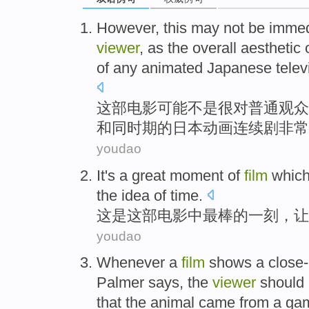
However, this
may
not
be immed
viewer
,
as
the
overall
aesthetic
of any
animated
Japanese
telev
这部
电影
可能
不是
很
对
普通
观众
和
同
时期
的
日本
动画
连续剧
非常
youdao
It
's
a
great
moment
of
film
whic
the
idea
of
time
.
这
是
这部电影
中
最棒的
一刻
，让
youdao
Whenever
a
film
shows a
close
Palmer says,
the
viewer
should
that the
animal
came
from a ga