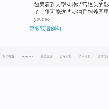
如果
看到
大型
动物
特写
镜头
的
影
了，很
可能
这些
动物
是饲养
园里
youdao
更多双语例句
关于有道
Investors
有道智选
官方博客
技术博客
诚聘英