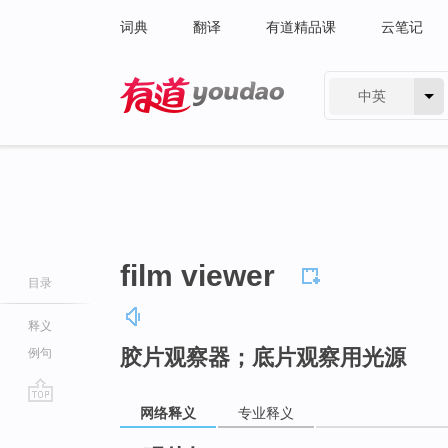
词典
翻译
有道精品课
云笔记
中英
有道 - 网易旗下搜索
film viewer
目录
释义
胶片观察器；底片观察用光源
例句
网络释义
专业释义
go
top