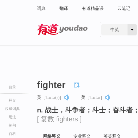
词典
翻译
有道精品课
云笔记
中英
有道 - 网易旗下搜索
fighter
目录
英
[ˈfaɪtə(r)]
美
[ˈfaɪtər]
释义
n. 战士，斗争者；斗士；奋斗者
权威词典
用法
[ 复数 fighters ]
例句
百科
网络释义
专业释义
英英释义