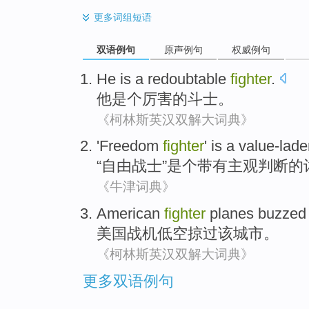
更多
词组短语
双语例句
原声例句
权威例句
He
is a
redoubtable
fighter
.
他
是个
厉害的
斗士。
《柯林斯英汉双解大词典》
'
Freedom
fighter
'
is a value-lad
“
自由
战士
”
是个
带有主观判断的
《牛津词典》
American
fighter
planes
buzzed
美国
战机
低空掠过
该
城市
。
《柯林斯英汉双解大词典》
更多双语例句