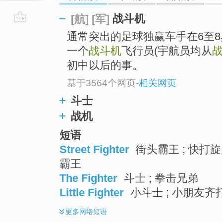
战斗机
[航]
[军]
go
通常突出的足球独赢车手在6至
top
一个
战斗机
飞行员(宇航员均从
初中以后的事。
基于3564个网页
-
相关网页
斗士
战机
短语
Street Fighter
街头霸王 ; 快打旋
霸王
The Fighter
斗士 ; 拳击兄弟
Little Fighter
小斗士 ; 小朋友齐
更多
网络短语