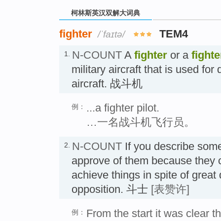
柯林斯英汉双解大词典
fighter
TEM4
/ˈfaɪtə/
N-COUNT
A
fighter
or a
fighte
1.
military aircraft that is used for
aircraft. 战斗机
...a fighter pilot.
例：
…一名战斗机飞行员。
N-COUNT
If you describe som
2.
approve of them because they c
achieve things in spite of great d
opposition. 斗士
[表赞许]
From the start it was clear thi
例：