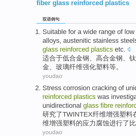
fiber glass reinforced plastics
双语例句
Suitable for
a wide range of
low
alloys
,
austenitic
stainless steel
glass
reinforced
plastics
etc
.
适合
于
低
合金钢
、
高
合金钢
、
钛
金
、
玻璃
纤维
强化
塑料
等
。
youdao
Stress
corrosion
cracking of uni
reinforced
plastics
was
investig
unidirectional
glass
fibre
reinfor
研究
了
TWINTEX
纤维
增强
塑料
维增强塑料
的
应力腐蚀进行了
比
youdao