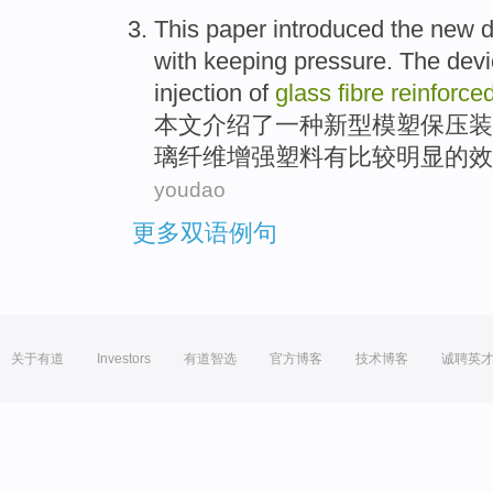
This paper
introduced
the
new
d
with keeping
pressure
.
The
devi
injection of
glass
fibre
reinforce
本文
介绍
了一
种新型
模塑
保
压
装
璃
纤维
增强塑料有比较明显
的
效
youdao
更多双语例句
关于有道
Investors
有道智选
官方博客
技术博客
诚聘英