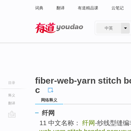
词典
翻译
有道精品课
云笔记
中英
有道 - 网易旗下搜索
fiber-web-yarn stitch 
目录
c
释义
网络释义
翻译
纤网
go
11 中文名称：
纤网
-纱线型缝编
top