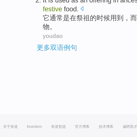
It
is
used as an offering
in
ances
festive
food
.
它
通常
是
在
祭祖
的
时候用到，
而
物。
youdao
更多双语例句
关于有道
Investors
有道智选
官方博客
技术博客
诚聘英