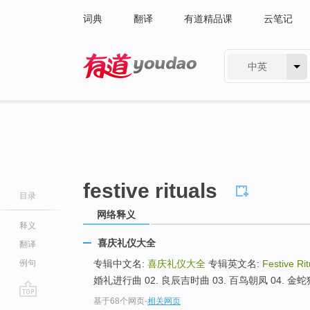
词典
翻译
有道精品课
云笔记
中英
有道 - 网易旗下搜索
festive rituals
目录
网络释义
释义
喜庆礼仪大全
翻译
例句
专辑中文名:
喜庆礼仪大全
专辑英文名:
Festive Rit
婚礼进行曲 02. 良辰吉时曲 03. 百鸟朝凤 04. 金蛇狂
基于68个网页
-
相关网页
go