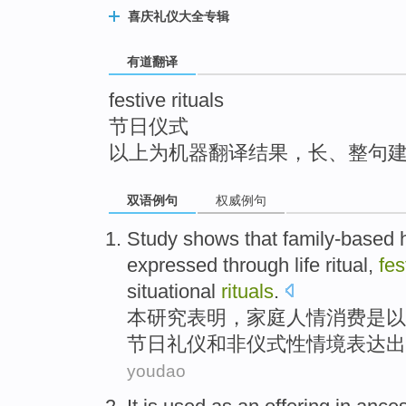
top
喜庆礼仪大全专辑
有道翻译
festive rituals
节日仪式
以上为机器翻译结果，长、整句
双语例句
权威例句
Study
shows that
family-based
expressed
through
life
ritual
,
fes
situational
rituals
.
本研究
表明
，
家庭
人情
消费
是以
节日
礼仪
和
非仪式性情境表达出
youdao