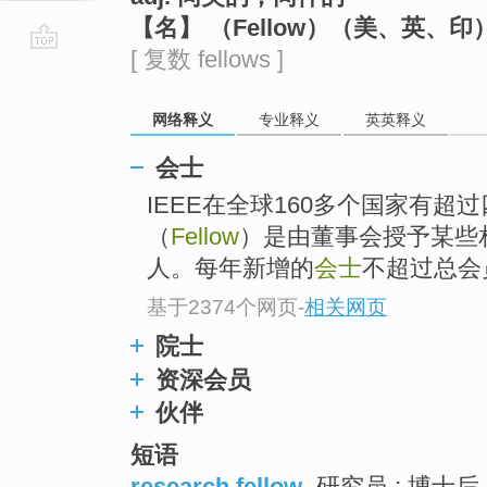
【名】 （Fellow）（美、英、
[ 复数 fellows ]
go
top
网络释义
专业释义
英英释义
会士
IEEE在全球160多个国家有超
（
Fellow
）是由董事会授予某些
人。每年新增的
会士
不超过总会
基于2374个网页
-
相关网页
院士
资深会员
伙伴
短语
research fellow
研究员 ; 博士后