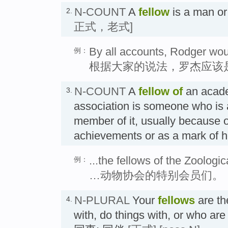
N-COUNT
A
fellow
is a man 
2.
正式，老式]
By all accounts, Rodger woul
例：
根据大家的说法，罗杰应该
N-COUNT
A
fellow
of
an acade
3.
association is someone who is a
member of it, usually because o
achievements or as a mark o
...the fellows of the Zoologic
例：
…动物协会的特别会员们。
N-PLURAL
Your
fellows
are th
4.
with, do things with, or who are