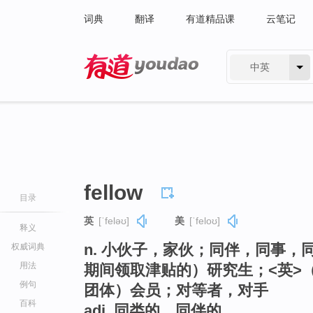
词典
翻译
有道精品课
云笔记
中英
有道 - 网易旗下搜索
fellow
目录
英
[ˈfeləʊ]
美
[ˈfeloʊ]
释义
n. 小伙子，家伙；同伴，同事
权威词典
用法
期间领取津贴的）研究生；<英>
例句
团体）会员；对等者，对手
百科
adj. 同类的，同伴的