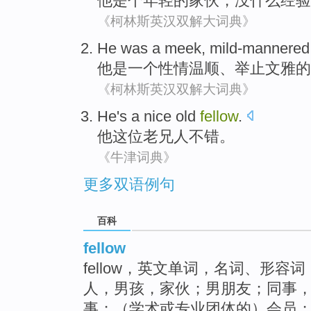
他
是个
年轻
的家伙
，
没什么
经验
《柯林斯英汉双解大词典》
He
was
a
meek
,
mild-mannered
他
是
一个
性情温顺
、
举止文雅
的
《柯林斯英汉双解大词典》
He
's a
nice
old
fellow
.
他
这位
老兄
人
不错
。
《牛津词典》
更多双语例句
百科
fellow
fellow，英文单词，名词、形容
人，男孩，家伙；男朋友；同事
事；（学术或专业团体的）会员