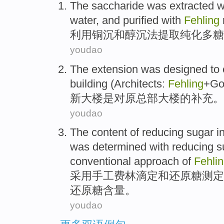
The saccharide
was
extracted
w
water, and
purified
with
Fehling
利用
铜沉
和
醇
沉
法
提取
纯化
多糖
youdao
The extension
was
designed
to
building
(Architects:
Fehling
+Go
新
大楼
是
对
原
总部
大楼的
补充
。
youdao
The
content
of
reducing
sugar
in
was determined
with reducing s
conventional
approach
of
Fehli
采用手工费林滴定
和
还
原糖
测定
还
原糖
含量
。
youdao