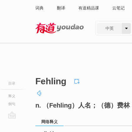
词典
翻译
有道精品课
云笔记
中英
有道 - 网易旗下搜索
Fehling
目录
释义
n. （Fehling）人名；（德）费林
例句
网络释义
go
top