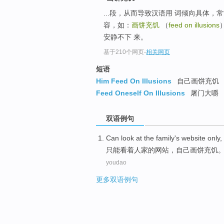
...段，从而导致汉语用 词倾向具体
容，如：
画饼充饥
（
feed on illusions
安静不下 来。
基于210个网页
-
相关网页
短语
Him Feed On Illusions
自己画饼充饥
Feed Oneself On Illusions
屠门大嚼
双语例句
Can
look at
the family
's
website
only,
只能
看着
人家
的
网站
，
自己画饼充饥
youdao
更多双语例句