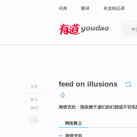
词典
翻译
有道精品课
中
有道 - 网易旗下搜索
feed on illusions
目录
释义
画饼充饥：指依赖于虚幻的幻想或不切实
例句
网络释义
go
top
画饼充饥