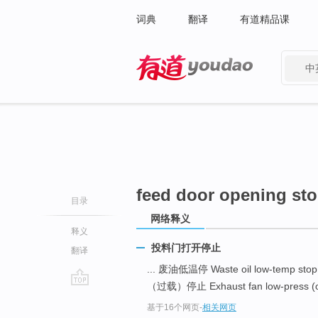
词典
翻译
有道精品课
中
有道 - 网易旗下搜索
feed door opening st
目录
网络释义
释义
投料门打开停止
翻译
... 废油低温停 Waste oil low-temp stop
（过载）停止 Exhaust fan low-press (ove
go
基于16个网页
-
相关网页
top