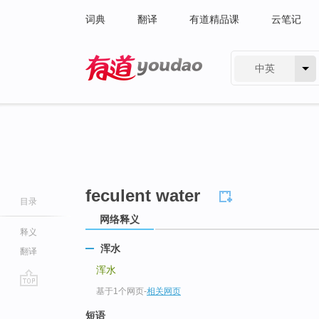
词典
翻译
有道精品课
云笔记
中英
有道 - 网易旗下搜索
feculent water
目录
网络释义
释义
浑水
翻译
浑水
基于1个网页
-
相关网页
go
top
短语