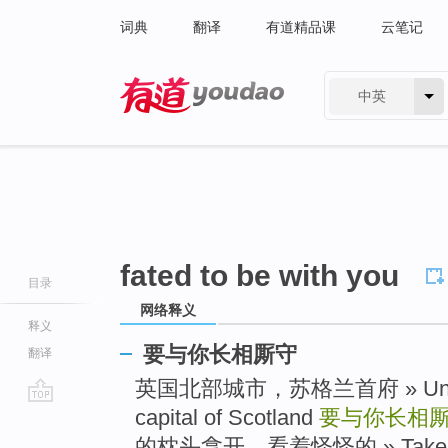
词典
翻译
有道精品课
云笔记
中英
有道 - 网易旗下搜索
fated to be with you
目录
网络释义
释义
要与你长相厮守
翻译
英国北部城市，苏格兰首府 » United Ki
capital of Scotland
要与你长相
go
top
的枕头拿开，看着怪怪的 » Take your pi