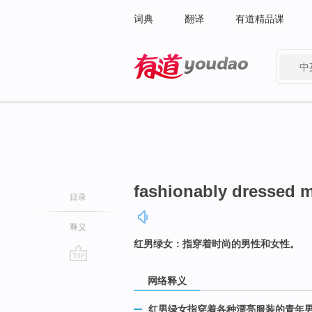
词典
翻译
有道精品课
中
有道 - 网易旗下搜索
fashionably dressed
目录
释义
红男绿女：指穿着时尚的男性和女性。
go
网络释义
top
红男绿女指穿着各种漂亮服装的青年