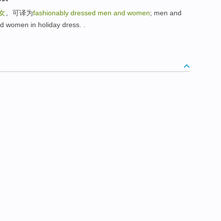
女
。可译为
fashionably dressed men and women
; men and
 women in holiday dress. .