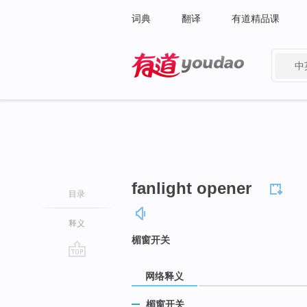
词典
翻译
有道精品课
中
有道 - 网易旗下搜索
fanlight opener
目录
释义
楣窗开关
go
网络释义
top
楣窗开关