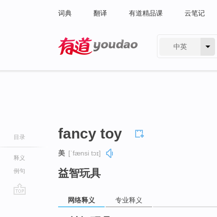
词典
翻译
有道精品课
云笔记
中英
有道 - 网易旗下搜索
fancy toy
目录
美
[ˈfænsi tɔɪ]
释义
益智玩具
例句
网络释义
专业释义
go
top