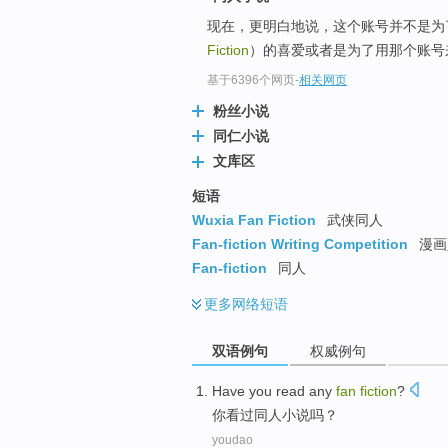
现在，更明白地说，这个账号并不是为了公
Fiction
）的喜爱或者是为了用那个账号
基于6396个网页
-
相关网页
粉丝小说
同仁小说
文库区
短语
Wuxia Fan Fiction
武侠同人
Fan-fiction Writing Competition
漫画
Fan-fiction
同人
更多
网络短语
双语例句
权威例句
Have
you
read
any
fan
fiction
?
你
看过
同人
小说
吗？
youdao