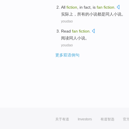
All
fiction
,
in fact
,
is
fan
fiction
.
实际上
，
所有
的
小说
都
是
同人
小说。
youdao
Read
fan
fiction
.
阅读
同人
小说
。
youdao
更多双语例句
关于有道
Investors
有道智选
官