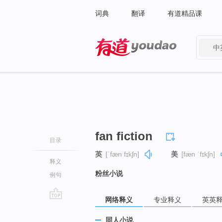
词典
翻译
有道精品课
中
有道 - 网易旗下搜索
fan fiction
目录
英
[ˈfæn fɪkʃn]
美
[fæn ˈfɪkʃn]
释义
粉丝小说
例句
网络释义
专业释义
英英
go
top
同人小说