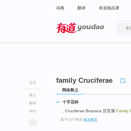
词典
翻译
有道精品课
中
有道 - 网易旗下搜索
family Cruciferae
目录
网络释义
释义
十字花科
翻译
... Cruciferae Brassica 芸苔属
Family 
例句
基于12个网页
-
相关网页
go