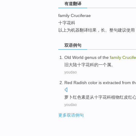
有道翻译
top
family Cruciferae
十字花科
以上为机器翻译结果，长、整句建议使用
双语例句
Old
World genus
of the
family
Crucif
旧
大陆
十字花科
的
一个属。
youdao
Red
Radish
color is
extracted
from
th
萝卜
红色素
是从
十字花科
植物红皮红
youdao
更多双语例句