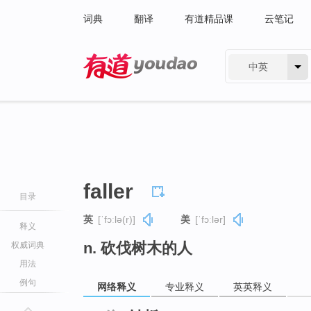
词典
翻译
有道精品课
云笔记
中英
有道 - 网易旗下搜索
faller
目录
英
[ˈfɔːlə(r)]
美
[ˈfɔːlər]
释义
n. 砍伐树木的人
权威词典
用法
例句
网络释义
专业释义
英英释义