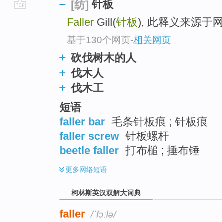
针板
[纺]
go
Faller
Gill(
针板
), 此释义来源于
top
基于130个网页
-
相关网页
砍伐树木的人
伐木人
伐木工
短语
faller bar
毛条针板痕 ; 针板痕
faller screw
针板螺杆
beetle faller
打布槌 ; 捶布锤
更多
网络短语
柯林斯英汉双解大词典
faller
/ˈfɔːlə/