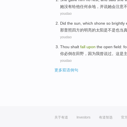
她
没有给
他
任何
余地
，
并
说
她
会
注意
youdao
Did
the sun
, which
shone
so
brightly
e
那
普照
四方的
明亮
的
太阳
是不是也
当
youdao
Thou shalt
fall
upon
the
open field
:
fo
你
必
倒
在
田野
，
因为
我
曾
说
过。这是
youdao
更多双语例句
关于有道
Investors
有道智选
官