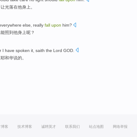
不
让光
落
在他身上。
verywhere else,
really
fall
upon
him
?
真
能照到
他
身上
呢？
r
I
have
spoken
it,
saith the Lord GOD
.
主耶和华说的。
方博客
技术博客
诚聘英才
联系我们
站点地图
网络举报