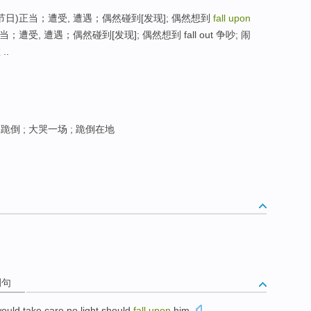
 (节日)正当；遭受, 遭遇；偶然碰到[发现]; 偶然想到
fall upon
当；遭受, 遭遇；偶然碰到[发现]; 偶然想到 fall out 争吵; 闹
..
倒 ; 大哭一场 ; 跪倒在地
例句
ould
take care
no
light
should
fall
upon
him.