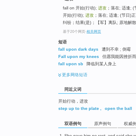
top
fall on 开始(行动);
进攻
；落在; 适逢;
开始(行动);
进攻
；落在; 适逢; (节日)正
纠纷；结果(是)；【军】离队; 原地解散 
基于20个网页
-
相关网页
短语
fall upon dark days
遭到不幸 ; 倒霉
Fall upon my knees
但愿我能因挫折而跪
fall upon sb
降临到某人身上
更多
网络短语
同近义词
开始行动，进攻
step up to the plate
,
open the ball
双语例句
原声例句
权威
She
gave
him
no
rest
,
and
said
she
w