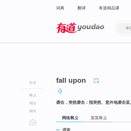
词典
翻译
有道精品课
中
有道 - 网易旗下搜索
fall upon
目录
释义
袭击，突然袭击：指突然、意外地袭击某
用法
例句
网络释义
英英释义
go
进攻