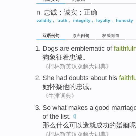
n. 忠诚；诚实；正确
validity
,
truth
,
integrity
,
loyalty
,
honesty
双语例句
原声例句
权威例句
Dogs
are emblematic
of
faithfu
狗
象征
着忠诚。
《柯林斯英汉双解大词典》
She
had doubts about
his
faithf
她
怀疑
他
的
忠诚
。
《牛津词典》
So
what
makes
a
good
marriag
of the
list.
那么
什么
可以造就
成功
的
婚姻
呢
《柯林斯英汉双解大词典》