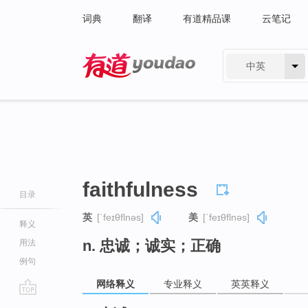
词典
翻译
有道精品课
云笔记
中英
有道 - 网易旗下搜索
faithfulness
目录
英
[ˈfeɪθflnəs]
美
[ˈfeɪθflnəs]
释义
n. 忠诚；诚实；正确
用法
例句
网络释义
专业释义
英英释义
go